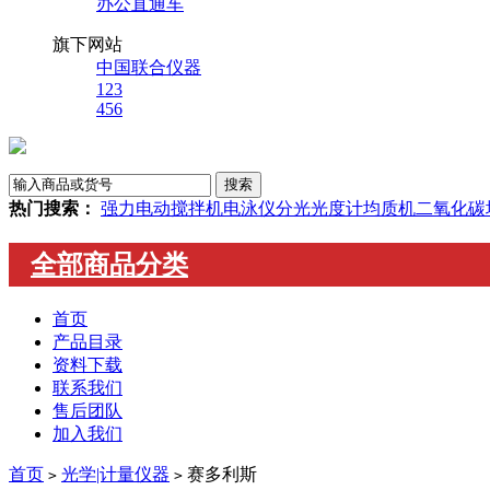
办公直通车
旗下网站
中国联合仪器
123
456
热门搜索：
强力电动搅拌机
电泳仪
分光光度计
均质机
二氧化碳
全部商品分类
首页
产品目录
资料下载
联系我们
售后团队
加入我们
首页
光学|计量仪器
赛多利斯
>
>