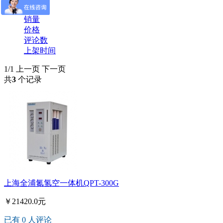
产品筛选：
销量
价格
评论数
上架时间
1/1
上一页
下一页
共
3
个记录
上海全浦氮氢空一体机QPT-300G
￥21420.0元
已有 0 人评论