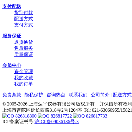
支付配送
货到付款
配送方式
支付方式
服务保证
退货换货
售后服务
质量保证
会员中心
资金管理
我的收藏
我的订单
免责条款
|
隐私保护
|
咨询热点
|
联系我们
|
公司简介
|
配送方式
© 2005-2026 上海达平仪器有限公司版权所有，并保留所有权
上海市普陀区延长西路318弄2号1204室 Tel: 021-63060955/158214480
826818800
826817722
826817733
ICP备案证书号:
沪ICP备09036186号-3