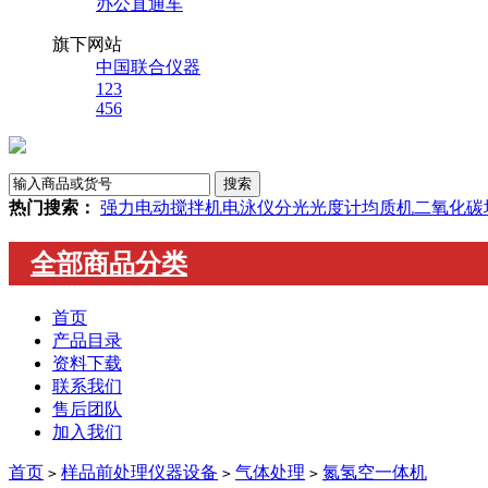
办公直通车
旗下网站
中国联合仪器
123
456
热门搜索：
强力电动搅拌机
电泳仪
分光光度计
均质机
二氧化碳
全部商品分类
首页
产品目录
资料下载
联系我们
售后团队
加入我们
首页
样品前处理仪器设备
气体处理
氮氢空一体机
>
>
>